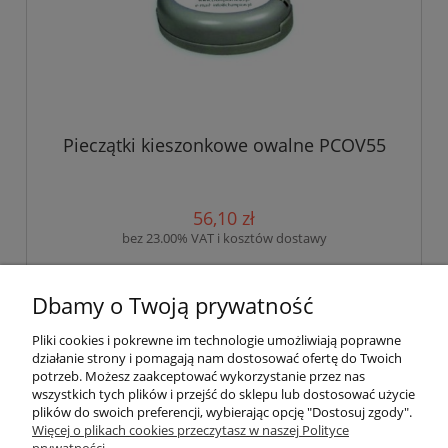
Pieczątki kieszonkowe owalne PCOV55
56,10 zł
bez 23.00% VAT i kosztów dostawy
do koszyka
Dbamy o Twoją prywatność
Pliki cookies i pokrewne im technologie umożliwiają poprawne
działanie strony i pomagają nam dostosować ofertę do Twoich
Pomoc
potrzeb. Możesz zaakceptować wykorzystanie przez nas
wszystkich tych plików i przejść do sklepu lub dostosować użycie
plików do swoich preferencji, wybierając opcję "Dostosuj zgody".
Moje konto
Więcej o plikach cookies przeczytasz w naszej Polityce