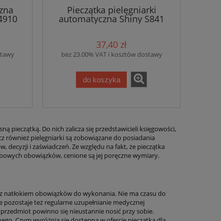
zna
Pieczątka pielęgniarki
4910
automatyczna Shiny S841
37,40 zł
stawy
bez 23.00% VAT i kosztów dostawy
do koszyka
 pieczątką. Do nich zalicza się przedstawicieli księgowości,
ecz również pielęgniarki są zobowiązane do posiadania
ecyzji i zaświadczeń. Ze względu na fakt, że pieczątka
żbowych obowiązków, cenione są jej poręczne wymiary.
raz natłokiem obowiązków do wykonania. Nie ma czasu do
e pozostaje też regularne uzupełnianie medycznej
przedmiot powinno się nieustannie nosić przy sobie.
ego. Czym wyróżnia się dostępna w ofercie pieczątka dla