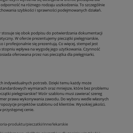
e odporność na różnego rodzaju uszkodzenia. To szczególnie
chowania szybkości i sprawności podejmowanych działań.
y stosuje się obok podpisu do potwierdzania dokumentacji
tyczny. W ofercie prezentujemy pieczątki pielęgniarskie,
i profesjonalnie się prezentują. Co więcej, stempel jest
ym stopniu wpływa na wygodę jego użytkowania. Czynność
iada oferowana przez nas pieczątka dla pielęgniarki,
ich indywidualnych potrzeb. Dzięki temu każdy może
o standardowych wymiarach oraz mniejsze, które bez problemu
ieczątki pielęgniarskie? Wzór szablonu musi zawierać szereg
e numer prawa wykonywania zawodu. Do wyboru wedle własnych
ropozycje projektów szablonu od klientów. Wysokiej jakości,
w przystępnej cenie.
ria-produktu/pieczatki/inne/lekarskie