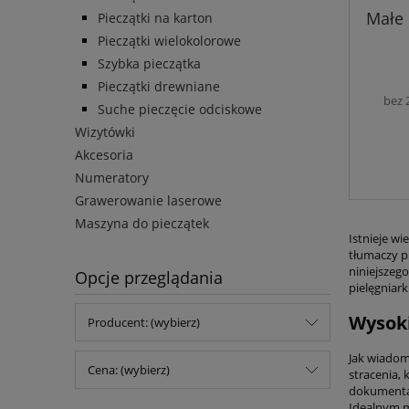
Małe 
Pieczątki na karton
Pieczątki wielokolorowe
Szybka pieczątka
Pieczątki drewniane
bez 
Suche pieczęcie odciskowe
Wizytówki
Akcesoria
Numeratory
Grawerowanie laserowe
Maszyna do pieczątek
Istnieje wi
tłumaczy p
niniejszeg
Opcje przeglądania
pielęgniar
Wysoki
Producent: (wybierz)
Jak wiadom
Cena: (wybierz)
stracenia,
dokumentac
Idealnym m