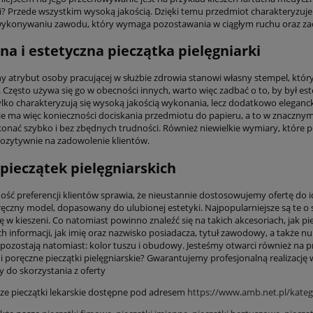
ki? Przede wszystkim wysoką jakością. Dzięki temu przedmiot charakteryzuj
wykonywaniu zawodu, który wymaga pozostawania w ciągłym ruchu oraz za
a i estetyczna pieczątka pielęgniarki
 atrybut osoby pracującej w służbie zdrowia stanowi własny stempel, któr
Często używa się go w obecności innych, warto więc zadbać o to, by był este
ylko charakteryzują się wysoką jakością wykonania, lecz dodatkowo elegancko 
ie ma więc konieczności dociskania przedmiotu do papieru, a to w znaczn
nać szybko i bez zbędnych trudności. Również niewielkie wymiary, które pos
ozytywnie na zadowolenie klientów.
pieczątek pielęgniarskich
ść preferencji klientów sprawia, że nieustannie dostosowujemy ofertę do 
ęczny model, dopasowany do ulubionej estetyki. Najpopularniejsze są te 
ę w kieszeni. Co natomiast powinno znaleźć się na takich akcesoriach, jak p
h informacji, jak imię oraz nazwisko posiadacza, tytuł zawodowy, a takż
i pozostają natomiast: kolor tuszu i obudowy. Jesteśmy otwarci również na p
i poręczne pieczątki pielęgniarskie? Gwarantujemy profesjonalną realizację 
 do skorzystania z oferty
ze pieczątki lekarskie dostępne pod adresem
https://www.amb.net.pl/katego