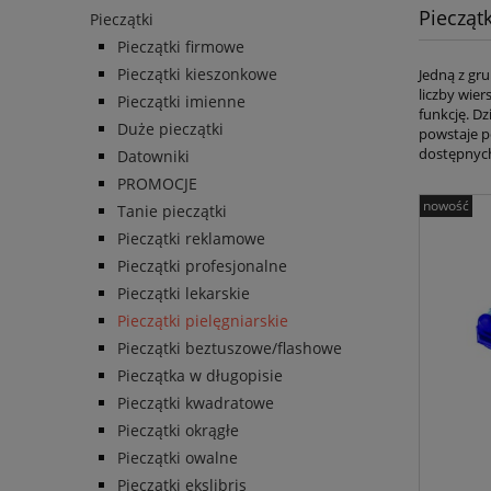
Pieczątk
Pieczątki
Pieczątki firmowe
Pieczątki kieszonkowe
Jedną z gr
liczby wie
Pieczątki imienne
funkcję. D
Duże pieczątki
powstaje p
dostępnych 
Datowniki
PROMOCJE
nowość
Tanie pieczątki
Pieczątki reklamowe
Pieczątki profesjonalne
Pieczątki lekarskie
Pieczątki pielęgniarskie
Pieczątki beztuszowe/flashowe
Pieczątka w długopisie
Pieczątki kwadratowe
Pieczątki okrągłe
Pieczątki owalne
Pieczątki ekslibris