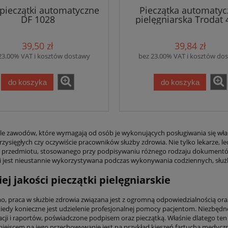
pieczątki automatyczne
Pieczątka automatyc
DF 1028
pielęgniarska Trodat 
39,50 zł
39,84 zł
23.00% VAT i kosztów dostawy
bez 23.00% VAT i kosztów do
do koszyka
do koszyka
ele zawodów, które wymagają od osób je wykonujących posługiwania się własną
rzysięgłych czy oczywiście pracowników służby zdrowia. Nie tylko lekarze, l
o przedmiotu, stosowanego przy podpisywaniu różnego rodzaju dokumentów, d
ki jest nieustannie wykorzystywana podczas wykonywania codziennych, słu
ej jakości pieczątki pielęgniarskie
o, praca w służbie zdrowia związana jest z ogromną odpowiedzialnością o
 kiedy konieczne jest udzielenie profesjonalnej pomocy pacjentom. Niezbędn
ji i raportów, poświadczone podpisem oraz pieczątką. Właśnie dlatego ten 
iejscem na jego przechowywanie jest na przykład kieszeń fartucha medyczn