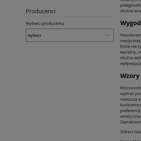
pielęgniar
Producenci
istotne w 
Wygodn
Wybierz producenta
Nieodzowny
medycznej. 
które nie t
wyraźny, n
można wyko
wpływają p
Wzory 
Różnorodno
wybrać por
mieszczą si
konkretnyc
preferencj
estetyczne 
Zapraszamy
Zobacz nas