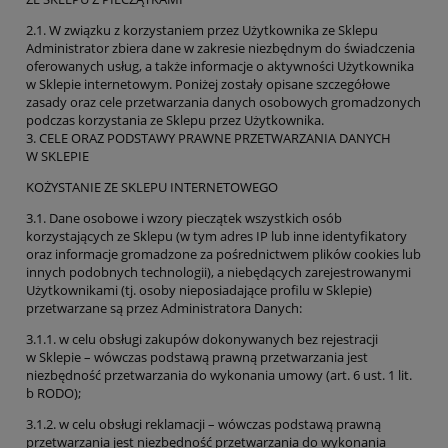
2.1. W związku z korzystaniem przez Użytkownika ze Sklepu
Administrator zbiera dane w zakresie niezbędnym do świadczenia
oferowanych usług, a także informacje o aktywności Użytkownika
w Sklepie internetowym. Poniżej zostały opisane szczegółowe
zasady oraz cele przetwarzania danych osobowych gromadzonych
podczas korzystania ze Sklepu przez Użytkownika.
3. CELE ORAZ PODSTAWY PRAWNE PRZETWARZANIA DANYCH
W SKLEPIE
KOŻYSTANIE ZE SKLEPU INTERNETOWEGO
3.1. Dane osobowe i wzory pieczątek wszystkich osób
korzystających ze Sklepu (w tym adres IP lub inne identyfikatory
oraz informacje gromadzone za pośrednictwem plików cookies lub
innych podobnych technologii), a niebędących zarejestrowanymi
Użytkownikami (tj. osoby nieposiadające profilu w Sklepie)
przetwarzane są przez Administratora Danych:
3.1.1. w celu obsługi zakupów dokonywanych bez rejestracji
w Sklepie – wówczas podstawą prawną przetwarzania jest
niezbędność przetwarzania do wykonania umowy (art. 6 ust. 1 lit.
b RODO);
3.1.2. w celu obsługi reklamacji – wówczas podstawą prawną
przetwarzania jest niezbędność przetwarzania do wykonania