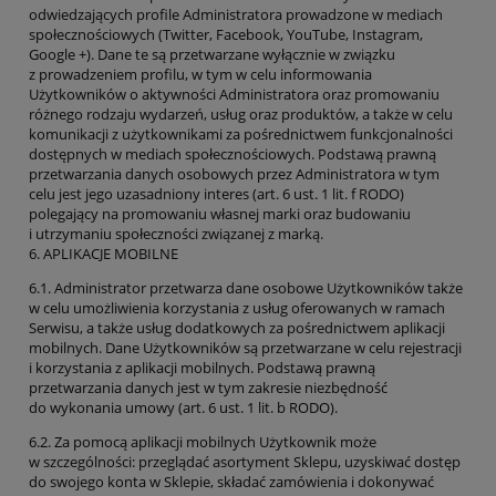
odwiedzających profile Administratora prowadzone w mediach
społecznościowych (Twitter, Facebook, YouTube, Instagram,
Google +). Dane te są przetwarzane wyłącznie w związku
z prowadzeniem profilu, w tym w celu informowania
Użytkowników o aktywności Administratora oraz promowaniu
różnego rodzaju wydarzeń, usług oraz produktów, a także w celu
komunikacji z użytkownikami za pośrednictwem funkcjonalności
dostępnych w mediach społecznościowych. Podstawą prawną
przetwarzania danych osobowych przez Administratora w tym
celu jest jego uzasadniony interes (art. 6 ust. 1 lit. f RODO)
polegający na promowaniu własnej marki oraz budowaniu
i utrzymaniu społeczności związanej z marką.
6. APLIKACJE MOBILNE
6.1. Administrator przetwarza dane osobowe Użytkowników także
w celu umożliwienia korzystania z usług oferowanych w ramach
Serwisu, a także usług dodatkowych za pośrednictwem aplikacji
mobilnych. Dane Użytkowników są przetwarzane w celu rejestracji
i korzystania z aplikacji mobilnych. Podstawą prawną
przetwarzania danych jest w tym zakresie niezbędność
do wykonania umowy (art. 6 ust. 1 lit. b RODO).
6.2. Za pomocą aplikacji mobilnych Użytkownik może
w szczególności: przeglądać asortyment Sklepu, uzyskiwać dostęp
do swojego konta w Sklepie, składać zamówienia i dokonywać