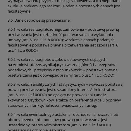
wymagane w celu przyjęcia i obsługi zamówienia, a ich niepodanie
skutkuje brakiem jego realizacji. Podanie pozostałych danych jest
fakultatywne.
3.6. Dane osobowe są przetwarzane:
3.6.1. w celu realizacji złożonego zamówienia – podstawą prawną
przetwarzania jest niezbędność przetwarzania do wykonania
umowy (art. 6 ust. 1 lit. b RODO); w zakresie danych podanych
fakultatywnie podstawą prawną przetwarzania jest zgoda (art. 6
ust. 1 lit. a RODO);
3.6.2. w celu realizacji obowiązków ustawowych ciążących
na Administratorze, wynikających w szczególności z przepisów
podatkowych i przepisów o rachunkowości – podstawą prawną
przetwarzania jest obowiązek prawny (art. 6 ust. 1 lit. c RODO).
3.6.3. w celach analitycznych i statystycznych – wówczas podstawą
prawną przetwarzania jest uzasadniony interes Administratora
(art. 6 ust. 1 lit f RODO) polegający na prowadzeniu analiz
aktywności Użytkowników, a także ich preferencji w celu poprawy
stosowanych funkcjonalności i świadczonych usług.
3.6.4. w celu ewentualnego ustalenia i dochodzenia roszczeń lub
obrony przed nimi – podstawą prawną przetwarzania jest
uzasadniony interes Administratora (art. 6 ust. 1 lit. f RODO)
polegający na ochronie jego praw.