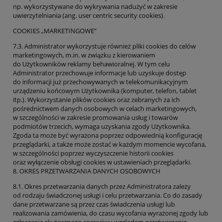
np. wykorzystywane do wykrywania nadużyć w zakresie
uwierzytelniania (ang. user centric security cookies).
COOKIES „MARKETINGOWE”
7.3. Administrator wykorzystuje również pliki cookies do celów
marketingowych, m.in. w związku z kierowaniem
do Użytkowników reklamy behawioralnej. W tym celu
Administrator przechowuje informacje lub uzyskuje dostęp
do informacji już przechowywanych w telekomunikacyjnym
urządzeniu końcowym Użytkownika (komputer, telefon, tablet
itp.). Wykorzystanie plików cookies oraz zebranych za ich
pośrednictwem danych osobowych w celach marketingowych,
w szczególności w zakresie promowania usług i towarów
podmiotów trzecich, wymaga uzyskania zgody Użytkownika.
Zgoda ta może być wyrażona poprzez odpowiednią konfigurację
przeglądarki, a także może zostać w każdym momencie wycofana,
w szczególności poprzez wyczyszczenie historii cookies
oraz wyłączenie obsługi cookies w ustawieniach przeglądarki.
8. OKRES PRZETWARZANIA DANYCH OSOBOWYCH
8.1. Okres przetwarzania danych przez Administratora zależy
od rodzaju świadczonej usługi i celu przetwarzania. Co do zasady
dane przetwarzane są przez czas świadczenia usługi lub
realizowania zamówienia, do czasu wycofania wyrażonej zgody lub