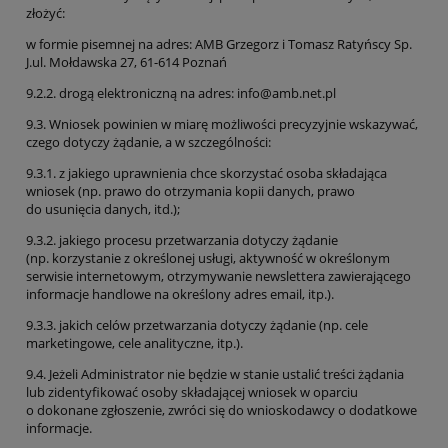
złożyć:
w formie pisemnej na adres: AMB Grzegorz i Tomasz Ratyńscy Sp.
J.ul. Mołdawska 27, 61-614 Poznań
9.2.2. drogą elektroniczną na adres: info@amb.net.pl
9.3. Wniosek powinien w miarę możliwości precyzyjnie wskazywać,
czego dotyczy żądanie, a w szczególności:
9.3.1. z jakiego uprawnienia chce skorzystać osoba składająca
wniosek (np. prawo do otrzymania kopii danych, prawo
do usunięcia danych, itd.);
9.3.2. jakiego procesu przetwarzania dotyczy żądanie
(np. korzystanie z określonej usługi, aktywność w określonym
serwisie internetowym, otrzymywanie newslettera zawierającego
informacje handlowe na określony adres email, itp.).
9.3.3. jakich celów przetwarzania dotyczy żądanie (np. cele
marketingowe, cele analityczne, itp.).
9.4. Jeżeli Administrator nie będzie w stanie ustalić treści żądania
lub zidentyfikować osoby składającej wniosek w oparciu
o dokonane zgłoszenie, zwróci się do wnioskodawcy o dodatkowe
informacje.