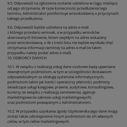
9.5. Odpowiedź na zgłoszenia zostanie udzielona w ciągu miesiąca
od jego otrzymania. W razie konieczności przedłużenia tego
terminu, Administrator poinformuje wnioskodawcę o przyczynach
takiego przedłużenia.
9.6. Odpowiedź będzie udzielana na adres e-mail
z którego przesłano wniosek, a w przypadku wniosków
skierowanych listownie, listem zwykłym na adres wskazany
przez wnioskodawcę, o ile z treści listu nie będzie wynikała chęć
otrzymania informacji zwrotnej na adres e-mail (w takim
przypadku należy podać adres e-mail).
10. ODBIORCY DANYCH
10.1. W związku z realizacją usług dane osobowe będą ujawniane
zewnętrznym podmiotom, w tym w szczególności dostawcom
odpowiedzialnym za obsługę systemów informatycznych,
podmiotom takim jak banki i operatorzy płatności, podmioty
świadczące usługi księgowe, prawne, audytowe, konsultingowe,
kurierzy (w związku z realizacją zamówienia), agencje
marketingowe (w zakresie usług marketingowych)
oraz podmiotom powiązanym z Administratorem.
10.2. W przypadku uzyskania zgody Użytkownika jego dane mogą
zostać także udostępnione innym podmiotom do ich własnych
celów, w tym celów marketingowych.