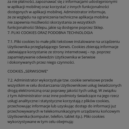
za nie płatności, zapoznawać się z informacjami udostępnionymi
w aplikacji mobilnej oraz korzystać z innych funkcjonalności
dostępnych w aplikacji mobilnej. Administrator informuje,
że ze względu na ograniczenia techniczne aplikacja mobilna
nie zapewnia możliwości skorzystania ze wszystkich
funkcjonalności Sklepu, jakie są dostępne poprzez Sklep.
7. PLIKI COOKIES ORAZ PODOBNA TECHNOLOGIA
7.1. Pliki cookies to małe pliki tekstowe instalowane na urządzeniu
Użytkownika przeglądającego Serwis. Cookies zbierają informacje
ułatwiające korzystanie ze strony internetowej – np. poprzez
zapamiętywanie odwiedzin Użytkownika w Serwisie
i dokonywanych przez niego czynności.
COOKIES „SERWISOWE”
7.2. Administrator wykorzystuje tzw. cookie serwisowe przede
wszystkim w celu dostarczania Użytkownikowi usług świadczonych
drogą elektroniczną oraz poprawy jakości tych usług. W związku
z tym Administrator oraz inne podmioty świadczące na jego rzecz
usługi analityczne i statystyczne korzystają z plików cookies,
przechowując informacje lub uzyskując dostęp do informacji już
przechowywanych w telekomunikacyjnym urządzeniu końcowym
Użytkownika (komputer, telefon, tablet itp.). Pliki cookies
wykorzystywane w tym celu obejmują: