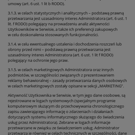
umowy (art. 6 ust. 1 lit b RODO).
3.1.3. w celach statystycznych i analitycznych – podstawą prawną
przetwarzania jest uzasadniony interes Administratora (art. 6 ust. 1
lit. f RODO) polegający na prowadzeniu analiz aktywności
Użytkowników w Serwisie, a także ich preferencji zakupowych
w celu doskonalenia stosowanych funkcjonalności.
3.1.4. w celu ewentualnego ustalenia i dochodzenia roszczeń lub
obrony przed nimi – podstawą prawną przetwarzania jest
uzasadniony interes Administratora (art. 6 ust. 1 lit f RODO)
polegający na ochronie jego praw.
3.1.5. w celach marketingowych Administratora oraz innych
podmiotów, w szczególności związanych z prezentowaniem
reklamy behawioralnej – zasady przetwarzania danych osobowych
w celach marketingowych zostały opisane w sekcji „MARKETING”.
Aktywność Użytkownika w Serwisie, w tym jego dane osobowe, są
rejestrowane w logach systemowych (specjalnym programie
komputerowym służącym do przechowywania chronologicznego
zapisu zawierającego informację o zdarzeniach i działaniach
dotyczących systemu informatycznego służącego do świadczenia
usług przez Administratora). Zebrane w logach informacje
przetwarzane w związku ze świadczeniem usług. Administrator
przetwarza je również w celach technicznych w szczególności, dane