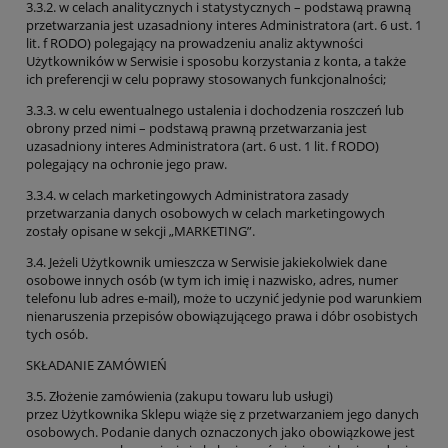
3.3.2. w celach analitycznych i statystycznych – podstawą prawną
przetwarzania jest uzasadniony interes Administratora (art. 6 ust. 1
lit. f RODO) polegający na prowadzeniu analiz aktywności
Użytkowników w Serwisie i sposobu korzystania z konta, a także
ich preferencji w celu poprawy stosowanych funkcjonalności;
3.3.3. w celu ewentualnego ustalenia i dochodzenia roszczeń lub
obrony przed nimi – podstawą prawną przetwarzania jest
uzasadniony interes Administratora (art. 6 ust. 1 lit. f RODO)
polegający na ochronie jego praw.
3.3.4. w celach marketingowych Administratora zasady
przetwarzania danych osobowych w celach marketingowych
zostały opisane w sekcji „MARKETING”.
3.4. Jeżeli Użytkownik umieszcza w Serwisie jakiekolwiek dane
osobowe innych osób (w tym ich imię i nazwisko, adres, numer
telefonu lub adres e-mail), może to uczynić jedynie pod warunkiem
nienaruszenia przepisów obowiązującego prawa i dóbr osobistych
tych osób.
SKŁADANIE ZAMÓWIEŃ
3.5. Złożenie zamówienia (zakupu towaru lub usługi)
przez Użytkownika Sklepu wiąże się z przetwarzaniem jego danych
osobowych. Podanie danych oznaczonych jako obowiązkowe jest