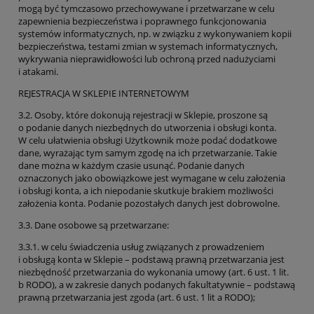
mogą być tymczasowo przechowywane i przetwarzane w celu
zapewnienia bezpieczeństwa i poprawnego funkcjonowania
systemów informatycznych, np. w związku z wykonywaniem kopii
bezpieczeństwa, testami zmian w systemach informatycznych,
wykrywania nieprawidłowości lub ochroną przed nadużyciami
i atakami.
REJESTRACJA W SKLEPIE INTERNETOWYM
3.2. Osoby, które dokonują rejestracji w Sklepie, proszone są
o podanie danych niezbędnych do utworzenia i obsługi konta.
W celu ułatwienia obsługi Użytkownik może podać dodatkowe
dane, wyrażając tym samym zgodę na ich przetwarzanie. Takie
dane można w każdym czasie usunąć. Podanie danych
oznaczonych jako obowiązkowe jest wymagane w celu założenia
i obsługi konta, a ich niepodanie skutkuje brakiem możliwości
założenia konta. Podanie pozostałych danych jest dobrowolne.
3.3. Dane osobowe są przetwarzane:
3.3.1. w celu świadczenia usług związanych z prowadzeniem
i obsługą konta w Sklepie – podstawą prawną przetwarzania jest
niezbędność przetwarzania do wykonania umowy (art. 6 ust. 1 lit.
b RODO), a w zakresie danych podanych fakultatywnie – podstawą
prawną przetwarzania jest zgoda (art. 6 ust. 1 lit a RODO);