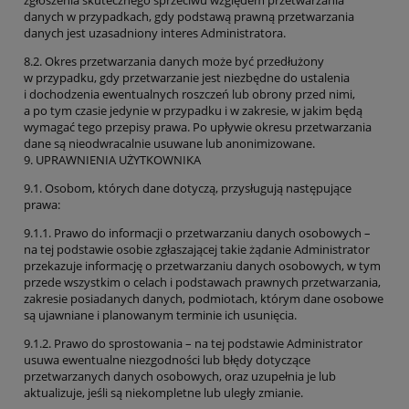
zgłoszenia skutecznego sprzeciwu względem przetwarzania
danych w przypadkach, gdy podstawą prawną przetwarzania
danych jest uzasadniony interes Administratora.
8.2. Okres przetwarzania danych może być przedłużony
w przypadku, gdy przetwarzanie jest niezbędne do ustalenia
i dochodzenia ewentualnych roszczeń lub obrony przed nimi,
a po tym czasie jedynie w przypadku i w zakresie, w jakim będą
wymagać tego przepisy prawa. Po upływie okresu przetwarzania
dane są nieodwracalnie usuwane lub anonimizowane.
9. UPRAWNIENIA UŻYTKOWNIKA
9.1. Osobom, których dane dotyczą, przysługują następujące
prawa:
9.1.1. Prawo do informacji o przetwarzaniu danych osobowych –
na tej podstawie osobie zgłaszającej takie żądanie Administrator
przekazuje informację o przetwarzaniu danych osobowych, w tym
przede wszystkim o celach i podstawach prawnych przetwarzania,
zakresie posiadanych danych, podmiotach, którym dane osobowe
są ujawniane i planowanym terminie ich usunięcia.
9.1.2. Prawo do sprostowania – na tej podstawie Administrator
usuwa ewentualne niezgodności lub błędy dotyczące
przetwarzanych danych osobowych, oraz uzupełnia je lub
aktualizuje, jeśli są niekompletne lub uległy zmianie.