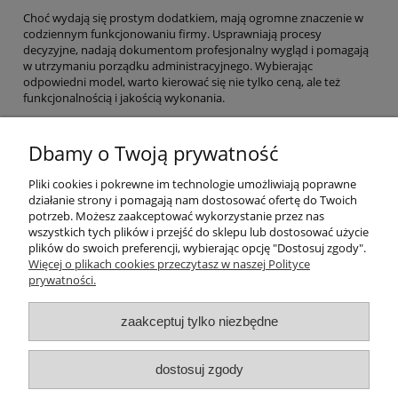
Choć wydają się prostym dodatkiem, mają ogromne znaczenie w
codziennym funkcjonowaniu firmy. Usprawniają procesy
decyzyjne, nadają dokumentom profesjonalny wygląd i pomagają
w utrzymaniu porządku administracyjnego. Wybierając
odpowiedni model, warto kierować się nie tylko ceną, ale też
funkcjonalnością i jakością wykonania.
Jeśli zastanawiasz się, jakie pieczątki wybierają firmy, odpowiedź
jest prosta: te, które najlepiej łączą praktyczność z profesjonalnym
Dbamy o Twoją prywatność
wizerunkiem.
Pliki cookies i pokrewne im technologie umożliwiają poprawne
działanie strony i pomagają nam dostosować ofertę do Twoich
Pomoc
potrzeb. Możesz zaakceptować wykorzystanie przez nas
wszystkich tych plików i przejść do sklepu lub dostosować użycie
plików do swoich preferencji, wybierając opcję "Dostosuj zgody".
Moje konto
Więcej o plikach cookies przeczytasz w naszej Polityce
prywatności.
Płatności i dostawa
zaakceptuj tylko niezbędne
Informacje
dostosuj zgody
O nas