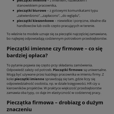
pieczątki imienne
– z imieniem, nazwiskiem i
stanowiskiem pracownika,
pieczątki biurowe
– z gotowymi komunikatami typu
„zatwierdzono”, „zapłacono”, „do wglądu”,
pieczątki kieszonkowe
– niewielkie i poręczne, idealne dla
handlowców lub osób często pracujących w terenie.
To właśnie te modele uznaje się za pieczątki najczęściej zamawiane,
bo najlepiej odpowiadają codziennym potrzebom przedsiębiorstw.
Pieczątki imienne czy firmowe – co się
bardziej opłaca?
To pytanie pojawia się często przy składaniu zamówienia.
Odpowiedź zależy od potrzeb.
Pieczątki firmowe
są uniwersalne.
Mogą być używane przez każdego pracownika w imieniu firmy. Z
kolei
pieczątki imienne
sprawdzają się tam, gdzie liczy się
odpowiedzialność osobista, np. w dziale księgowości, HR czy u
kierowników projektów. W praktyce większość przedsiębiorstw
zamawia oba typy, co daje im elastyczność w codziennej pracy.
Pieczątka firmowa – drobiazg o dużym
znaczeniu