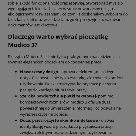
sobie jakość, funkcjonalność oraz estetykę. Stworzona z myślą o
wymagających klientach, łączy w sobie nowoczesny design z
ekologicznymi rozwiązaniami, co czyni ją doskonałym wyborem do
biur, kancelarii oraz wszędzie tam, gdzie precyzyjne oznakowanie
dokumentów jest kluczowe.
Dlaczego warto wybrać pieczątkę
Modico 3?
Pieczątka Modico 3 jest nie tylko praktycznym narzędziem, ale
również eleganckim dodatkiem do codziennej pracy.
Nowoczesny design
- oprawa z efektem „miękkiego
dotyku” zapewnia nie tylko estetykę, ale również komfort
użytkowania. Dzięki atrakcyjnej kolorystyce pieczątka
pasuje do każdego biura i stylu pracy.
Szeroka powierzchnia płytki tekstowej
- pomimo
kompaktowych rozmiarów, Modico 3 oferuje dużą
powierzchnię do umieszczenia informacji, co pozwala na
wyraźne i czytelne odbicia.
Duże, przezroczyste okienko indeksowe
- ułatwia
identyfikację wzoru pieczątki, co przyspiesza pracę i
zwiększa efektywność w codziennym użytkowaniu.