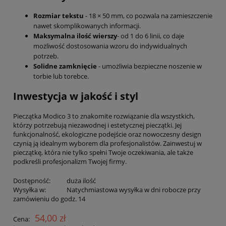
Rozmiar tekstu
- 18 × 50 mm, co pozwala na zamieszczenie
nawet skomplikowanych informacji.
Maksymalna ilość wierszy
- od 1 do 6 linii, co daje
możliwość dostosowania wzoru do indywidualnych
potrzeb.
Solidne zamknięcie
- umożliwia bezpieczne noszenie w
torbie lub torebce.
Inwestycja w jakość i styl
Pieczątka Modico 3 to znakomite rozwiązanie dla wszystkich,
którzy potrzebują niezawodnej i estetycznej pieczątki. Jej
funkcjonalność, ekologiczne podejście oraz nowoczesny design
czynią ją idealnym wyborem dla profesjonalistów. Zainwestuj w
pieczątkę, która nie tylko spełni Twoje oczekiwania, ale także
podkreśli profesjonalizm Twojej firmy.
Dostępność:
duża ilość
Wysyłka w:
Natychmiastowa wysyłka w dni robocze przy
zamówieniu do godz. 14
54,00 zł
Cena: