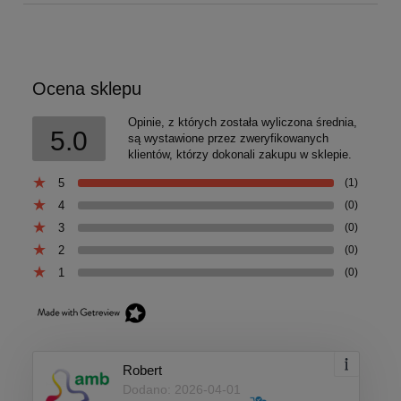
Ocena sklepu
Opinie, z których została wyliczona średnia,
5.0
są wystawione przez zweryfikowanych
klientów, którzy dokonali zakupu w sklepie.
5
(1)
4
(0)
3
(0)
2
(0)
1
(0)
Robert
Dodano: 2026-04-01