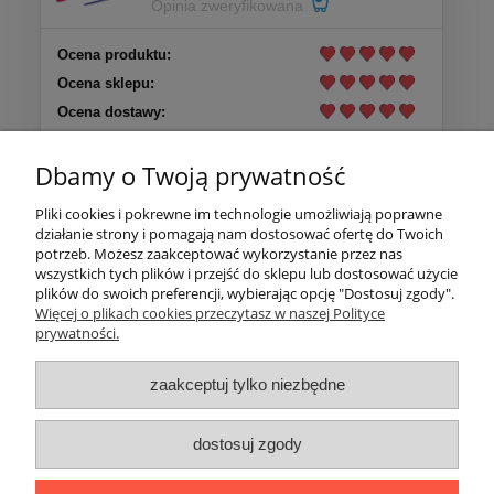
Opinia zweryfikowana
Ocena produktu:
Ocena sklepu:
Ocena dostawy:
Dodatkowy komentarz:
Dbamy o Twoją prywatność
Produkt spełnia moje oczekiwania
Pliki cookies i pokrewne im technologie umożliwiają poprawne
działanie strony i pomagają nam dostosować ofertę do Twoich
Pomoc
potrzeb. Możesz zaakceptować wykorzystanie przez nas
wszystkich tych plików i przejść do sklepu lub dostosować użycie
plików do swoich preferencji, wybierając opcję "Dostosuj zgody".
Moje konto
Więcej o plikach cookies przeczytasz w naszej Polityce
prywatności.
Płatności i dostawa
zaakceptuj tylko niezbędne
Informacje
dostosuj zgody
O nas