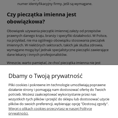
numer identyfikacyjny firmy, jeśli są wymagane.
Czy pieczątka imienna jest
obowiązkowa?
Obowiązek używania pieczątki imiennej zależy od przepisów
prawnych danego kraju, branży i specyfiki działalności. W Polsce,
na przykład, nie ma ogólnego obowiązku stosowania pieczątek
imiennych. W niektórych sektorach, takich jak służba zdrowia,
wymagane mogą być jednak specjalistyczne pieczątki zawierające
dane lekarzy i innych profesjonalistów.
Wreszcie, warto pamiętać, że choć pieczątka imienna nie jest
zazwyczaj obowiązkowa, to jednak jej użycie może przyczynić się
do zwiększenia profesjonalizmu i efektywności w zarządzaniu
Dbamy o Twoją prywatność
dokumentacją.
Pliki cookies i pokrewne im technologie umożliwiają poprawne
działanie strony i pomagają nam dostosować ofertę do Twoich
Pomoc
potrzeb. Możesz zaakceptować wykorzystanie przez nas
wszystkich tych plików i przejść do sklepu lub dostosować użycie
plików do swoich preferencji, wybierając opcję "Dostosuj zgody".
Moje konto
Więcej o plikach cookies przeczytasz w naszej Polityce
prywatności.