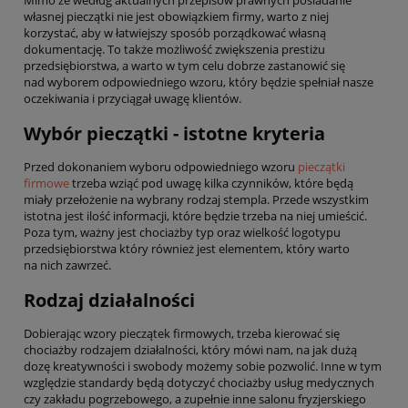
własnej pieczątki nie jest obowiązkiem firmy, warto z niej
korzystać, aby w łatwiejszy sposób porządkować własną
dokumentację. To także możliwość zwiększenia prestiżu
przedsiębiorstwa, a warto w tym celu dobrze zastanowić się
nad wyborem odpowiedniego wzoru, który będzie spełniał nasze
oczekiwania i przyciągał uwagę klientów.
Wybór pieczątki - istotne kryteria
Przed dokonaniem wyboru odpowiedniego wzoru
pieczątki
firmowe
trzeba wziąć pod uwagę kilka czynników, które będą
miały przełożenie na wybrany rodzaj stempla. Przede wszystkim
istotna jest ilość informacji, które będzie trzeba na niej umieścić.
Poza tym, ważny jest chociażby typ oraz wielkość logotypu
przedsiębiorstwa który również jest elementem, który warto
na nich zawrzeć.
Rodzaj działalności
Dobierając wzory pieczątek firmowych, trzeba kierować się
chociażby rodzajem działalności, który mówi nam, na jak dużą
dozę kreatywności i swobody możemy sobie pozwolić. Inne w tym
względzie standardy będą dotyczyć chociażby usług medycznych
czy zakładu pogrzebowego, a zupełnie inne salonu fryzjerskiego