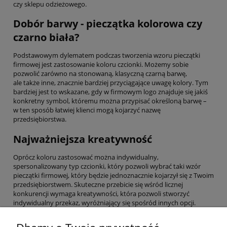
czy sklepu odzieżowego.
Dobór barwy - pieczątka kolorowa czy
czarno biała?
Podstawowym dylematem podczas tworzenia wzoru pieczątki
firmowej jest zastosowanie koloru czcionki. Możemy sobie
pozwolić zarówno na stonowaną, klasyczną czarną barwę,
ale także inne, znacznie bardziej przyciągające uwagę kolory. Tym
bardziej jest to wskazane, gdy w firmowym logo znajduje się jakiś
konkretny symbol, któremu można przypisać określoną barwę –
w ten sposób łatwiej klienci mogą kojarzyć nazwę
przedsiębiorstwa.
Najważniejsza kreatywność
Oprócz koloru zastosować można indywidualny,
spersonalizowany typ czcionki, który pozwoli wybrać taki wzór
pieczątki firmowej, który będzie jednoznacznie kojarzył się z Twoim
przedsiębiorstwem. Skuteczne przebicie się wśród licznej
konkurencji wymaga kreatywności, która pozwoli stworzyć
indywidualny przekaz, wyróżniający się spośród innych opcji.
Sprawi, że klient zwróci uwagę na ten aspekt Twojej działalności,
dzięki czemu charakterystyczny stempel pozostanie w jego