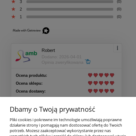
3
(0)
2
(0)
1
(0)
Robert
Dodano: 2026-04-01
Opinia zweryfikowana
Ocena produktu:
Ocena sklepu:
Ocena dostawy:
Dodatkowy komentarz:
Dbamy o Twoją prywatność
Produkt spełnia moje oczekiwania
Pliki cookies i pokrewne im technologie umożliwiają poprawne
działanie strony i pomagają nam dostosować ofertę do Twoich
Pomoc
potrzeb. Możesz zaakceptować wykorzystanie przez nas