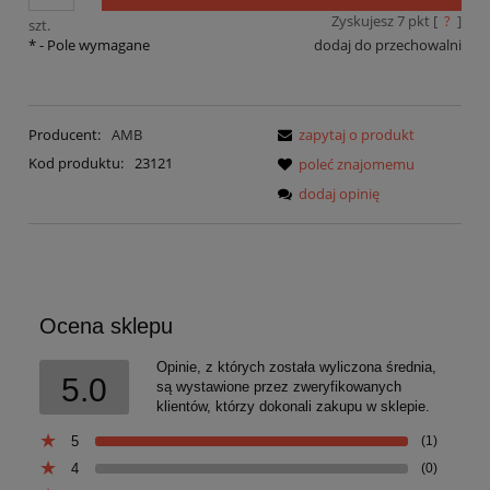
Zyskujesz
7
pkt [
?
]
szt.
*
- Pole wymagane
dodaj do przechowalni
Producent:
AMB
zapytaj o produkt
Kod produktu:
23121
poleć znajomemu
dodaj opinię
Ocena sklepu
Opinie, z których została wyliczona średnia,
5.0
są wystawione przez zweryfikowanych
klientów, którzy dokonali zakupu w sklepie.
5
(1)
4
(0)