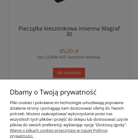
Pieczątka kieszonkowa imienna Wagraf
30
45,00 zł
bez 23.00% VAT i kosztów dostawy
do koszyka
Dbamy o Twoją prywatność
«
1
2
3
4
»
Pliki cookies i pokrewne im technologie umożliwiają poprawne
działanie strony i pomagają nam dostosować ofertę do Twoich
Pomoc
potrzeb. Możesz zaakceptować wykorzystanie przez nas
wszystkich tych plików i przejść do sklepu lub dostosować użycie
plików do swoich preferencji, wybierając opcję "Dostosuj zgody".
Moje konto
Więcej o plikach cookies przeczytasz w naszej Polityce
prywatności.